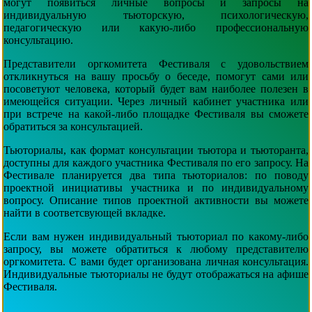
могут появиться личные вопросы и запросы на
индивидуальную тьюторскую, психологическую,
педагогическую или какую-либо профессиональную
консультацию.
Представители оргкомитета Фестиваля с удовольствием
откликнуться на вашу просьбу о беседе, помогут сами или
посоветуют человека, который будет вам наиболее полезен в
имеющейся ситуации. Через личный кабинет участника или
при встрече на какой-либо площадке Фестиваля вы сможете
обратиться за консультацией.
Тьюториалы, как формат консультации тьютора и тьюторанта,
доступны для каждого участника Фестиваля по его запросу. На
Фестивале планируется два типа тьюториалов: по поводу
проектной инициативы участника и по индивидуальному
вопросу. Описание типов проектной активности вы можете
найти в соответсвующей вкладке.
Если вам нужен индивидуальный тьюториал по какому-либо
запросу, вы можете обратиться к любому представителю
оргкомитета. С вами будет организована личная консультация.
Индивидуальные тьюториалы не будут отображаться на афише
Фестиваля.