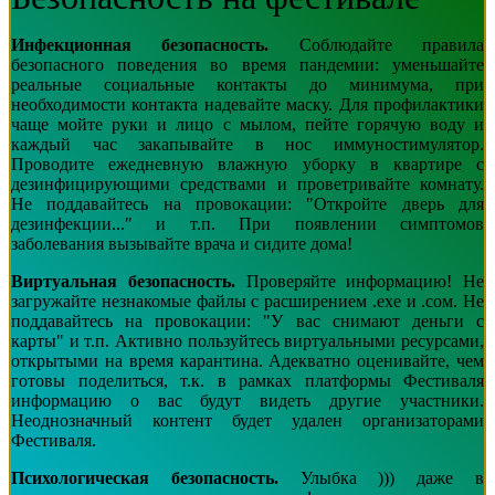
Инфекционная безопасность.
Соблюдайте правила
безопасного поведения во время пандемии: уменьшайте
реальные социальные контакты до минимума, при
необходимости контакта надевайте маску. Для профилактики
чаще мойте руки и лицо с мылом, пейте горячую воду и
каждый час закапывайте в нос иммуностимулятор.
Проводите ежедневную влажную уборку в квартире с
дезинфицирующими средствами и проветривайте комнату.
Не поддавайтесь на провокации: "Откройте дверь для
дезинфекции..." и т.п. При появлении симптомов
заболевания вызывайте врача и сидите дома!
Виртуальная безопасность.
Проверяйте информацию! Не
загружайте незнакомые файлы с расширением .ехе и .сом. Не
поддавайтесь на провокации: "У вас снимают деньги с
карты" и т.п. Активно пользуйтесь виртуальными ресурсами,
открытыми на время карантина. Адекватно оценивайте, чем
готовы поделиться, т.к. в рамках платформы Фестиваля
информацию о вас будут видеть другие участники.
Неоднозначный контент будет удален организаторами
Фестиваля.
Психологическая безопасность.
Улыбка ))) даже в