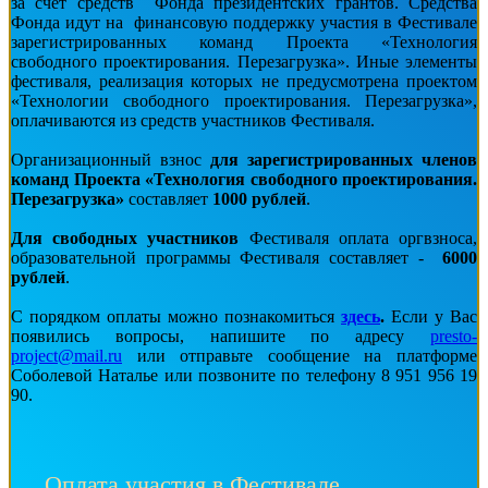
за счет средств Фонда президентских грантов. Средства
Фонда идут на финансовую поддержку участия в Фестивале
зарегистрированных команд Проекта «Технология
свободного проектирования. Перезагрузка». Иные элементы
фестиваля, реализация которых не предусмотрена проектом
«Технологии свободного проектирования. Перезагрузка»,
оплачиваются из средств участников Фестиваля.
Организационный взнос
для зарегистрированных членов
команд
Проекта
«Технология свободного проектирования.
Перезагрузка»
составляет
1000 рублей
.
Для свободных участников
Фестиваля оплата оргвзноса,
образовательной программы Фестиваля составляет -
6000
рублей
.
С порядком оплаты можно познакомиться
здесь
.
Если у Вас
появились вопросы, напишите по адресу
presto-
project@mail.ru
или отправьте сообщение на платформе
Соболевой Наталье или позвоните по телефону 8 951 956 19
90.
Оплата участия в Фестивале