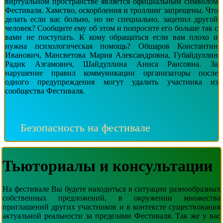
виртуальном пространстве является официальным символом
Фестиваля. Хамство, оскорбления и троллинг запрещены. Что
делать если вас больно, но не специально, зацепил другой
человек? Сообщите ему об этом и попросите его больше так с
вами не поступать.
К кому обращаться если вам плохо и
нужна психологическая помощь? Обшаров Константин
Иванович, Мансветова Мария Александровна, Губайдуллин
Радик Азгамович, Шайдуллина Аниса Раисовна.
За
нарушение правил коммуникации организаторы после
одного предупреждения могут удалить участника из
сообщества Фестиваля.
Безопасность на фестивале
Тьюториалы и
консультации
На фестивале Вы будете находиться в ситуации разнообразных
собственных предложений, в окружении множества
приглашений других участников и в контексте существования
актуальной реальности за пределами Фестиваля. Так же у вас