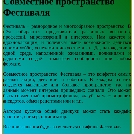
Совместное пространство
Фестиваля
Фестиваль – разнородное и многообразное пространство. В
нём собираются представители различных возрастов,
профессий, мировоззрений и интересов. Нам кажется и
вдохновляющим, и полезным иметь возможность делиться
своими хобби, успехами в искусстве и т.п. Да, нахождение в
одной среде, наполненной ожиданиями, волнениями и
радостями создаёт атмосферу сообщности при любом
формате.
Совместное пространство Фестиваля – это конфетти самых
разный акций, действий и событий. В каждом из них
создается маленькое или большое пространство, где на
данный момент интересы пришедших совпали. Это может
быть совместный просмотр фильма, «клуб на час» хороших
анекдотов, обмен рецептами или и т.п.
Автором кусочка общей движухи может стать каждый:
участник, спикер, организатор.
Все приглашения будут размещаться на афише Фестиваля.