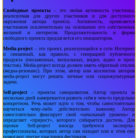
Свободные проекты
– это любая активность участника,
реализуемая для других участников и для доступного
окружения автора проекта. Активность, проявляется
участником исключительно на основании его собственных
желаний и интересов. Продолжительность и форма
свободного проекта предлагается его инициатором.
Media-projeсt
– э
то проект, реализующийся в сети Интернет
и связанный, как правило, с генерацией публичного
продукта (письменных, визуальных, видео, аудио и проч.
текстов). M
edia-projeсt всегда должен иметь обратный отклик
(медиа-резонанс). При этом, автор или коллектив авторов
мedia-projeсt могут решать личные или социокультурные
задачи.
Se
lf-projeсt
–
проекты саморазвития. Автор проекта за
несколько дней намеревается развить себя в чем-то предельно
конкретном. Речь может идти о том, чтобы самостоятельно
научиться чему-либо действительно важному. Автор
самостоятельно фиксирует свой «начальный уровень» и
определяет «прирост», которого собирается достичь. Для
оценки Self-projeсt иногда требуются эксперты–
профессионалы, которых автор сам находит или
в этом
ему
помогают другие участники фестиваля.