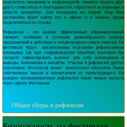
поделитесь эмоциями и информацией, сможете сказать друг
другу слова тепла и благодарности, обратиться за помощью к
кому-то конкретно. Для попадания на общий сбор Вам
достаточно будет найти его в афише и в нужное время
подключиться по ссылке.
Рефлексия – это крайне эффективный образовательный
элемент, особенно в условиях разнообразного спектра
предложений к действию и неоднородного опыта участия. На
фестивале будут организованы отдельные рефлексивные
площадки, где при сопровождении опытных тьюторов Вы
сможете зафиксировать важные для себя наблюдения и
выводы, понимания и инсайты. Участие в рефлексии других
участников Фестиваля может значительно обогатить Ваши
собственные мысли и впечатления от происходящего. На
каждую запланированную рефлексию также можно попасть
через афишу Фестиваля.
Общие сборы и рефлексии
Безопасность на фестивале